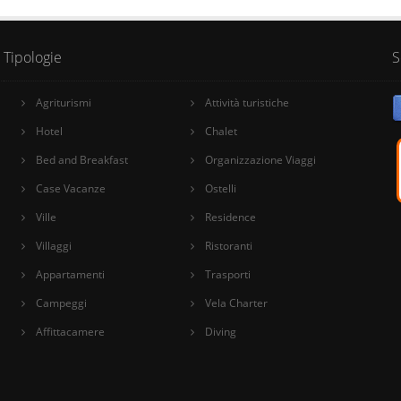
Tipologie
S
Agriturismi
Attività turistiche
Hotel
Chalet
Bed and Breakfast
Organizzazione Viaggi
Case Vacanze
Ostelli
Ville
Residence
Villaggi
Ristoranti
Appartamenti
Trasporti
Campeggi
Vela Charter
Affittacamere
Diving