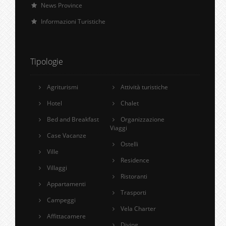
News Province
Informazioni Turistiche
Tipologie
Agriturismi
Attività turistiche
Hotel
Chalet
Bed and Breakfast
Organizzazione
Viaggi
Case Vacanze
Ostelli
Ville
Residence
Villaggi
Ristoranti
Appartamenti
Trasporti
Campeggi
Vela Charter
Affittacamere
Diving