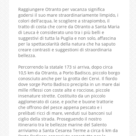
Raggiungere Otranto per vacanza significa
godersi il suo mare straordinariamente limpido, i
colori dell'acqua, le scogliere a strapiombo, il
tratto di costa che corre da Otranto a Santa Maria
di Leuca è considerato uno tra i più belli e
suggestivi di tutta la Puglia e non solo, affascina
per la spettacolarità della natura che ha saputo
creare contrasti e suggestioni di straordinaria
bellezza.
Percorrendo la statale 173 si arriva, dopo circa
10,5 km da Otranto, a Porto Badisco, piccolo borgo
conosciuto anche per la grotta dei Cervi. Il fiordo
dove sorge Porto Badisco precipita in un mare dai
mille riflessi con coste alte e rocciose, piccole
insenature strette. Costituito da un piccolo
agglomerato di case, e poche e buone trattorie
che offrono del pesce appena pescato e i
prelibati ricci di mare, venduti sui banconi sul
ciglio della strada. Proseguendo il nostro
itinerario tra le bellezze marine del Salento
arriviamo a Santa Cesarea Terme a circa 6 km da