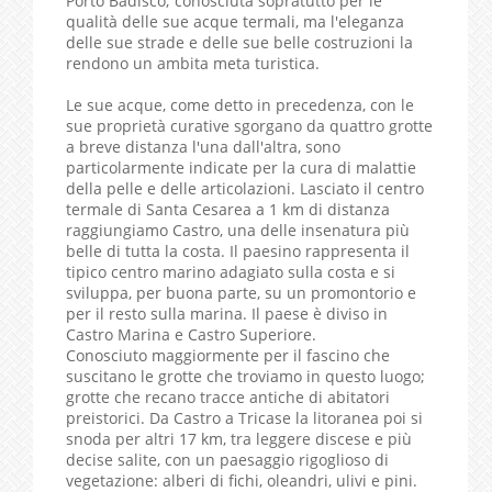
Porto Badisco; conosciuta sopratutto per le
qualità delle sue acque termali, ma l'eleganza
delle sue strade e delle sue belle costruzioni la
rendono un ambita meta turistica.
Le sue acque, come detto in precedenza, con le
sue proprietà curative sgorgano da quattro grotte
a breve distanza l'una dall'altra, sono
particolarmente indicate per la cura di malattie
della pelle e delle articolazioni. Lasciato il centro
termale di Santa Cesarea a 1 km di distanza
raggiungiamo Castro, una delle insenatura più
belle di tutta la costa. Il paesino rappresenta il
tipico centro marino adagiato sulla costa e si
sviluppa, per buona parte, su un promontorio e
per il resto sulla marina. Il paese è diviso in
Castro Marina e Castro Superiore.
Conosciuto maggiormente per il fascino che
suscitano le grotte che troviamo in questo luogo;
grotte che recano tracce antiche di abitatori
preistorici. Da Castro a Tricase la litoranea poi si
snoda per altri 17 km, tra leggere discese e più
decise salite, con un paesaggio rigoglioso di
vegetazione: alberi di fichi, oleandri, ulivi e pini.