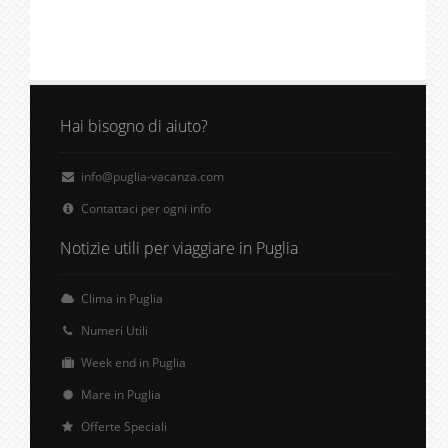
Hai bisogno di aiuto?
info@puglia-vacanza.com
Contattaci per ogni info
Notizie utili per viaggiare in Puglia
Clima in Puglia
Numeri Utili
Week end in Puglia
Mare in Puglia
Offerte Speciali