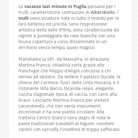
Le
vacanze last minute in Puglia
passano per i
trulli, caratteristiche costruzioni di
Alberobello
. I
trulli
sono strutture note in tutto il mondo per la
loro bellezza ed unicità, sono l'espressione
artistica della Valle d'Itria, zona caratterizzata da
vigneti e punteggiata da case bianche con una
bruna copertura a cono, disseminate in un
territorio senza tempo, quasi magico.
Prendiamo la 581, da Massafra, in direzione
Martina Franca, cittadina sorta grazie alle
franchigie che Filippo d'Angiò concesse a chi
veniva ad abitarvi. Da vedere il palazzo Ducale, la
chiesa del Carmine, fuori della cinta muraria, e il
ristorante Villa Bacco, locanda-relais, elegante,
cucina stagionale tipica, di caccia, con carni alla
brace. Lasciamo Martina Franca per visitare
Locorotondo, che non vanta monumenti
eccezionali e ha una pianta circolare. Alla
trattoria Centro Storico sono degni di nota le
paste tradizionali (cavatelli ai legumi, ravioloni
ripieni con carciofi), l'involtino di trippa soffocato.