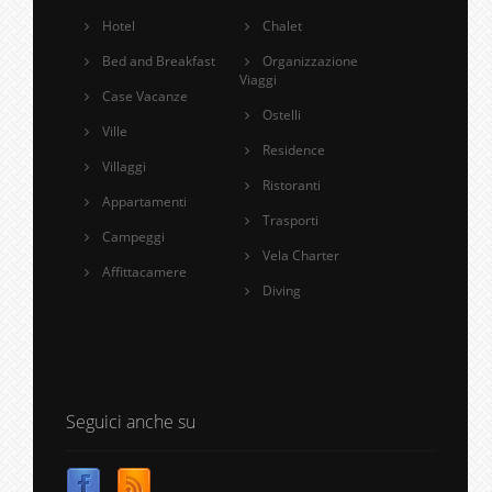
Hotel
Chalet
Bed and Breakfast
Organizzazione
Viaggi
Case Vacanze
Ostelli
Ville
Residence
Villaggi
Ristoranti
Appartamenti
Trasporti
Campeggi
Vela Charter
Affittacamere
Diving
Seguici anche su