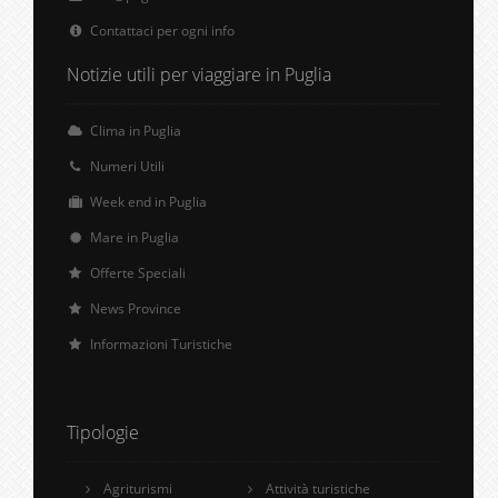
Contattaci per ogni info
Notizie utili per viaggiare in Puglia
Clima in Puglia
Numeri Utili
Week end in Puglia
Mare in Puglia
Offerte Speciali
News Province
Informazioni Turistiche
Tipologie
Agriturismi
Attività turistiche