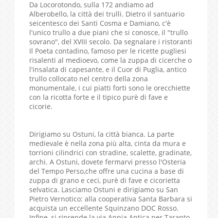
Da Locorotondo, sulla 172 andiamo ad
Alberobello, la città dei trulli. Dietro il santuario
seicentesco dei Santi Cosma e Damiano, c'è
l'unico trullo a due piani che si conosce, il "trullo
sovrano", del XVIII secolo. Da segnalare i ristoranti
Il Poeta contadino, famoso per le ricette pugliesi
risalenti al medioevo, come la zuppa di cicerche o
l'insalata di capesante, e il Cuor di Puglia, antico
trullo collocato nel centro della zona
monumentale, i cui piatti forti sono le orecchiette
con la ricotta forte e il tipico purè di fave e
cicorie.
Dirigiamo su Ostuni, la città bianca. La parte
medievale è nella zona più alta, cinta da mura e
torrioni cilindrici con stradine, scalette, gradinate,
archi. A Ostuni, dovete fermarvi presso l'Osteria
del Tempo Perso,che offre una cucina a base di
zuppa di grano e ceci, purè di fave e cicorietta
selvatica. Lasciamo Ostuni e dirigiamo su San
Pietro Vernotico: alla cooperativa Santa Barbara si
acquista un eccellente Squinzano DOC Rosso.
Infine, si riprende la via Appia Antica per Taranto