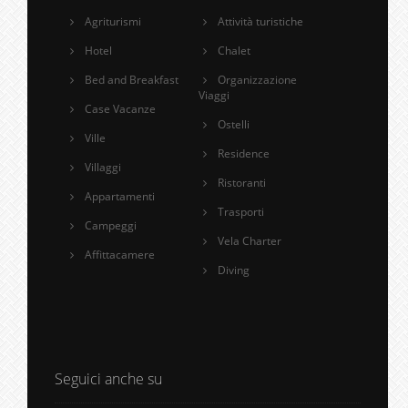
Agriturismi
Attività turistiche
Hotel
Chalet
Bed and Breakfast
Organizzazione
Viaggi
Case Vacanze
Ostelli
Ville
Residence
Villaggi
Ristoranti
Appartamenti
Trasporti
Campeggi
Vela Charter
Affittacamere
Diving
Seguici anche su