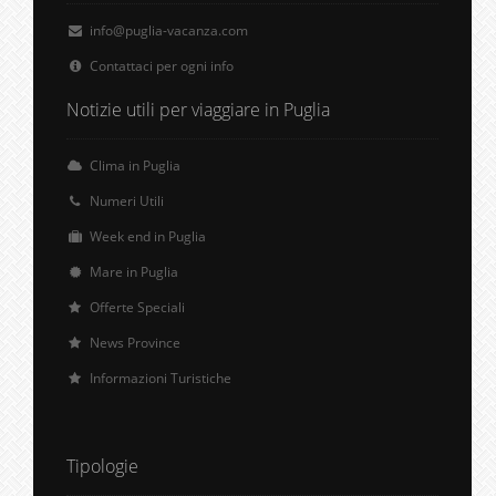
info@puglia-vacanza.com
Contattaci per ogni info
Notizie utili per viaggiare in Puglia
Clima in Puglia
Numeri Utili
Week end in Puglia
Mare in Puglia
Offerte Speciali
News Province
Informazioni Turistiche
Tipologie